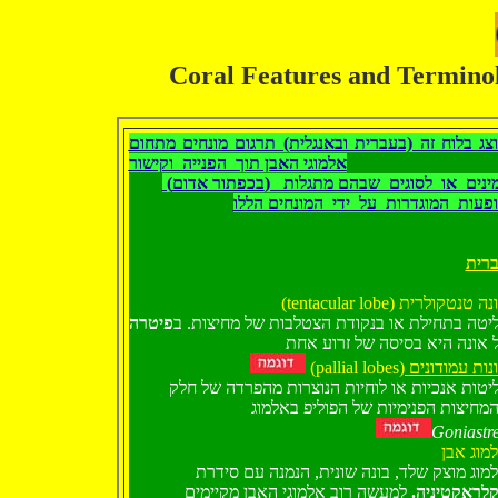
צג בלוח זה (בעברית ובאנגלית) תרגום מונחים מתחום
אלמוגי האבן תוך הפנייה וקישור
(בכפתור אדום) למינים או לסוגים שבהם מתגלות
פעות המוגדרות על ידי המונחים הללו
רית
(tentacular lobe)  טנטקולרית
יטה בתחילת או בנקודת הצטלבות של מחיצות. ב
פיטרה
 אונה היא בסיסה של זרוע אחת
(pallial lobes
) נות עמודונים
יטות אנכיות או לוחיות הנוצרות מהפרדה של חלק
מחיצות הפנימיות של הפוליפ באלמוג
Goniastr
מוג אבן
מוג מוצק שלד, בונה שונית, הנמנה עם סידרת
קלראקטיניה
למעשה רוב אלמוגי האבן מקיימים