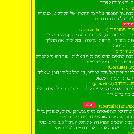
ה, והאנכיים קצרים
יתקה
בת גיר המכסה על הצד החיצוני של הקורליט, שנוצרה
 ידי הלוחית הבסיסית
(zooxanthellae) ת שתופניות
ות סימביונטיות, השוכנות בחללי הגוף של האלמוגים
יות אחרות - מדוזות, צדפות - ומקיימות את תהליך
טודרמיס
בת התאים החיצונית בגוף האלמוג, 'עור חיצוני' להבדיל
האנטודרמיס
גסטרודרמיס
(Corallite)
יע
קו העליון של שלד הפוליפ, המוגבל על ידי דופן, שאליה
וברת רקמת האלמוג
(phaceloid) ע מתרחב
מוגים שגביע הפוליפים שלהם מוגבהים מעל המצע אליו
 מחוברים יחד
(tuberculae) שים
יטות של הצנסטאום במיני גבשושן שונים, שעוביין
גדול
וחב הפוליפ. השווה עם זיזים
גסטרודרמיס
כבת התאים המרפדת את חלל העיכול בנבוביים, כולל
צה