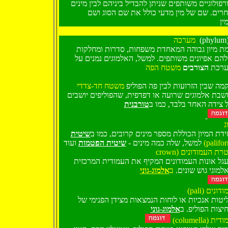
רפולוגיים משותפים שניתן להבדיל ביניהם לבין מינים
רים. שם של מין מדעי כולל את שם הסוג ושם
ין
מערכה
(phylum
ת מיון גבוהה המאחדת משפחות, סדרות ומחלקות
הם אפיונים משותפים. למשל, האלמוגים נמנים על
רכת
הצורבים
משטח הפה
מה שבין הזרועות לבין פה הפוליפ
משטח חד-צדדי
שבת אלמוגים שרועה או דפדפית, שהפוליפים יושבים
 צידה האחד בלבד, כמו ב
טורבנית
ג
ידת המיון הכוללת מספר מינים קרובים, כמו ב
שיטית
שיטית הפטמות
למשל, שלה כמה מינים -
ועוד
(palifo
crown) רת העמודונים
גל אונות העמודונים המקיף את העמודית המרכזית
אלמוגי גוש שונים
ב
אלמוג-גוני
(pali) דונים
יטות אנכיות או לוחות הנמצאות מצידן הפנימי של
יצות הפוליפ. ב
אלמוג-גוני
(columella) ית