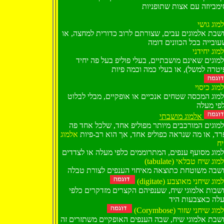
מוג גושי
שבת אלמוגים עבים, שצורתם לרוב כדורית למחצה, או
מוג יחידני
מוגים שאינם מושבתיים, בעלי פוליפ בעל פה יחיד
(טרה למשל), או בעלי כמה וכמה פיות
מוג כיסוי
מוג המכסה שטחים אנכיים או אופקיים, מבלי לבלוט
פי מעלה
אלמוג מושבתי
מוגים המורכבים מיותר מפוליפ אחד, שלכל אחד פה
רד, או מה שנראה כפוליפ אחד, אך הוא רב-פיות
אלמוג
ח
מוג מסועף ענפים, המתרוממים כלפי מעלה או לצדדים
(tabulate) וג שיח טבלאי
שבה משוטחת כתוצאה מאיחוי הענפים לצורת טבלה
(digitate) וג שיחני מאוצבע
שבות אלמוגי שיח, שענפיהם הקצרים מזדקרים כלפי
לה כאצבעות היד
(Corymbose) וג שיחני שזור
שבת אלמוגי שיח, שבה הענפים האופקיים משתזרים זה