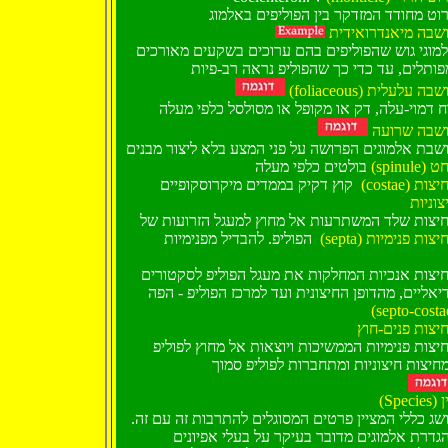
וט מחודד המזדקר בין הפוליפים באלמוג
שבה מיאנדרואידית
מוגי גוש שהפוליפים בהם ערוכים בשקעים מאורכים
פותלים, עד כדי כך שהפוליפ נראה רב-פיות
(foliaceous) בה עלעלית
ח דמוי-עלה, דק או מקופל או מסולסל כלפי מעלה
שבה שרועה
שבת אלמוגים הפרושה על פני המצע בלא ליצור מבנים
(spinule
בולטים כלפי מעלה
(costae) מחיצות
קוץ דקיק בממדים מיקרוסקופיים
צוניות
יצות שלד המשתרעות אל מחוץ למעגל הזרועות של
(septa) צות פנימיות
הפוליפ. להבדיל מפנימיות
יצות אנכיות המחלקות את מעגל הפוליפ לסקטורים
יאליים, מהדופן החיצונית ועד למרכז הפוליפ - הפה
(septo-costa
יצות פנים-חוץ
יצות פנימיות הממשיכות ויוצאות אל מחוץ לפוליפ
חיצות חיצוניות ומתחברות לפוליפ סמוך
(Spec
ושג כללי המציין פרטים המסוגלים להתרבות זה עם זה
גדרת אלמוגים מדובר בעיקר על בעלי אפיונים