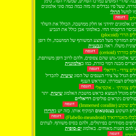
נה שלדי המופיע במרכז הפוליפ, שמעליו הפה. סימן
דרה, שעל פיו נבדלים זה מזה כמה כמה סוגי אלמוגים
ו למשל
חרולי
ליפ
ט אלמוגים יחידני או חלק ממושבה, הכולל את השלד
כיסוי הרקמתי החי. באלמוגי אבן כולל את הגביע
(plocoid) יפ הררי
ליפ המזדקר מעל המצע המשותף של המושבה, ולו דופן
צונית משלו. ראה ב
גבענית
(cerioid) יפ כוורתי
ביעי אלמוגי-גוש שהם צפופים, ולהם לרוב דופן משותפת
וצרים מבנה דמוי כוורת, כמו ב
אלמוגנית
ליפ צדדי - רדיאלי
ליפ הגדל על צידי הענפים של הסוג
שיטית
, להבדיל
פוליפ הצמרתי, שבראש הענף
ליפ צמרתי - אקסיאלי
ליפ מוגדל הנמצא בראש מושבת האלמוג
שיטית
. יתר
וליפים נקראים פוליפים
רדיאליים
(Immersed corallite)  שקוע
ליפ השקוע
בצנסטאום
המקיף אותו. כזה יש ב
חרירן
(Flabello-meandroid) ו-מאנדרואיד
ליפים מסודרים בפיתולים, ולהם בסיס משותף. לעתים
 להם דפנות מאוחים. באלמוג
ים-סופית
נטרון