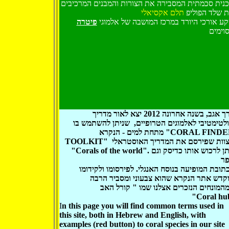
נית סכמתית המסבירה את הצורות והמבנים המרכיבים
 שלד הפוליפ
תלם אקסיאלי
ע אורכי היורד במרכז המושבה של אלמוגי
פיטרה
וימים
דרך אגב, בשנה אחרונה 2012 יצא לאור מדריך
לטימטיבי לאלמוגים הטרופיים, שניתן להשתמש בו
מתחת למים - הנקרא "CORAL FINDER
TOOLKIT" הצוות שפירסם את המדריך האוסטראלי
"Corals of the world". ניתן לרכוש אותו כדיסק וגם
ר
תובת המופיעה בנוסח האנגלי. לפירסומו ולקידומו
קדש אתר הנקרא שהוא צבעוני ומסביר הרבה
המונחים הנזכרים אצלנו
"Coral hu
I
n this page you will find common terms used in
this site, both in Hebrew and English, with
examples (red button) to coral species in our site