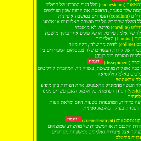
(coenesteum) אום
חלל הגוף המרכזי של הפוליפ
מת שלד ספוגית, התופסת את הרווח שבין הפוליפים
(corallum) ום
הנפרדים במושבה אופיינית
ל השלד שהופרש על ידי מושבת האלמוגים או אלמוג
(corallite) ט
פירטי, לא-מושבתי
ד של אלמוג פירטי, או של פוליפ אחד בתוך מושבת
(Lamina) 
האלמוגים
(colline
לוחית גיר שלדי, דקה מאד
בהה של קירות העשויים שלד צנסטאום המפרידים בין
ליפים סמוכים כמו ב
מוחן
(dissepiment) 
כבה אופקית מגובששת, עשויה גיר, המחברת קורליטים
וכים באלמוג
גלקסיאה
ד אראגוניטי
ד העשוי מהמינרל אראגוניט, אחת הצורות בהן מופיע
הסידן הפחמתי. כל אלמוגי האבן עשויים ממנו
(vesicl
פוחית
עה כדורית, המתנפחת בשעות היום ומלאת אצות
ופניות. בעיקר באלמוג
סכינית
(coenesteum pit)  צנסטאום
ודת התכנסות או המשכיות של מחיצות, שמוצאים
עיקר אצל
פיטרות
כנית פורטלס