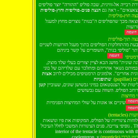
רת רבייה אל-זוויגית, שבה פוליפ "ההורה" יוצר פוליפים
"אצאים" - ראה גם
צה חוץ-פוליפית
צאה מכך שהפוליפים ה"בנות" נוצרים מחוץ למעגל
רועות
צה תוך-פוליפית
בעת מהתחלקות הפוליפים בתוך מעגל הזרועות לשניים
ותר "פוליפי בנות", השומרים על קשר ביניהם
מטיפי
ונה שונית" מושג הבא לציין יצורים בעלי שלד מוצק
מותם נשאר אחריהם ומתלכד עם שלדיהם של בוני
נית אחרים". אלמוגים הרמטיפים מכילים לרוב
אצות
(papillae)
שתופניות
יטות של הצנסטאום במיני גבשושן שונים, שעוביין
קטן
וחב הפוליפ. השווה עם גבשושים
זי מחיצות
שיניים או אונות על
שולי המחיצות הפנימיות
(tentacles) ת
וחות צינוריות של הפוליפ, המקיפות את פיו ונושאות
גופיפי צריבה. פנים הצינורות המשכי לחלל העיכול . The
interior of the tentacle is continuous with t
coelenteron. v
(monticle) ט הררי