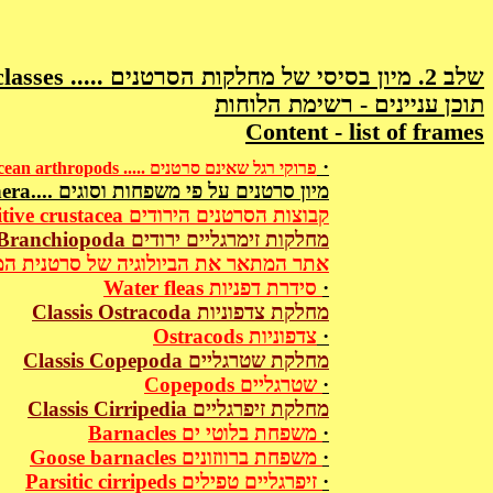
Classification of Crustacean classes ..... שלב 2. מיון בסיסי של מחלקות הסרטנים
תוכן עניינים - רשימת הלוחות
Content - list of frames
·
Non-crustacean arthropods ..... פרוקי רגל שאינם סרטנים
Crustacean families and genera.... מיון סרטנים על פי משפחות וסוגים
Primitive crustacea קבוצות הסרטנים הירודים
Classis Branchiopoda מחלקות זימרגליים ירודים
hrimps (ref.) אתר המתאר את הביולוגיה של סרטנית המלחות
Water fleas סידרת דפניות
·
Classis Ostracoda מחלקת צדפוניות
Ostracods צדפוניות
·
Classis Copepoda מחלקת שטרגליים
Copepods שטרגליים
·
Classis Cirripedia מחלקת זיפרגליים
Barnacles משפחת בלוטי ים
·
Goose barnacles משפחת ברווזונים
·
Parsitic cirripeds זיפרגליים טפילים
·