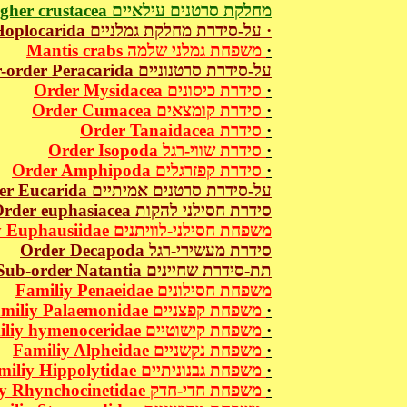
Class Malacostraca - Higher crustacea מחלקת סרטנים עילאיים
Super-order Hoplocarida על-סידרת מחלקת גמלניים ·
Mantis crabs משפחת גמלני שלמה
·
Super-order Peracarida על-סידרת סרטנוניים
Order Mysidacea סידרת כיסונים
·
Order Cumacea סידרת קומצאים
·
Order Tanaidacea סידרת
·
Order Isopoda סידרת שווי-רגל
·
Order Amphipoda סידרת קפזרגלים
·
Super-order Eucarida על-סידרת סרטנים אמיתיים
Order euphasiacea סידרת חסילני להקות
Familiy Euphausiidae משפחת חסילני-לוויתנים
Order Decapoda סידרת מעשירי-רגל
Sub-order Natantia תת-סידרת שחיינים
Familiy Penaeidae משפחת חסילונים
Familiy Palaemonidae משפחת קפצניים
·
Familiy hymenoceridae משפחת קישוטיים
·
Familiy Alpheidae משפחת נקשניים
·
Familiy Hippolytidae משפחת גבנוניתיים
·
Familiy Rhynchocinetidae משפחת חדי-חדק
·