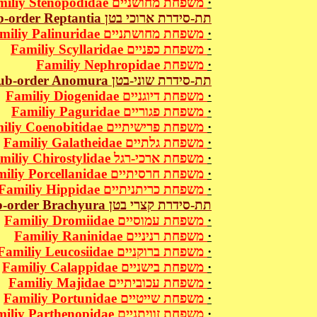
Familiy Stenopodidae משפחת מחושניים
·
Sub-order Reptantia תת-סידרת ארוכי בטן
Familiy Palinuridae משפחת מחושתניים
·
Familiy Scyllaridae משפחת כפניים
·
Familiy Nephropidae משפחת
·
Sub-order Anomura תת-סידרת שוני-בטן
Familiy Diogenidae משפחת דיוגניים
·
Familiy Paguridae משפחת פגוריים
·
Familiy Coenobitidae משפחת פרישיתיים
·
Familiy Galatheidae משפחת גלתיים
·
Familiy Chirostylidae משפחת ארכי-רגל
·
Familiy Porcellanidae משפחת חרסיתיים
·
Familiy Hippidae משפחת כריתניתיים
·
Sub-order Brachyura תת-סידרת קצרי בטן
Familiy Dromiidae משפחת עמוסיים
·
Familiy Raninidae משפחת רניניים
·
Familiy Leucosiidae משפחת ברוקניים
·
Familiy Calappidae משפחת בישניים
·
Familiy Majidae משפחת עכוביתיים
·
Familiy Portunidae משפחת שייטיים
·
Familiy Parthenopidae משפחת זוויתניים
·